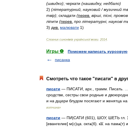
(
швидко
)
;
черкати
(
нашвидку
,
недбало
)
2
)
(
л
і
тературний
,
науковий
/
музичний
т
тв
і
р
)
;
складати
(
перев
.
в
і
рш
і,
п
і
сн
і,
промов
л
і
пити
(
перев
.
про
л
і
тературн
і,
науков
і
т
3
)
див
.
малювати
1
)
Словник
синон
і
м
і
в
української
мови
.
2014
.
Игры ⚽
Поможем написать курсовую
писанка
Смотреть что такое "писати" в дру
писати
— ПИСАТИ, арх., грамм. Писать. …А
сродстве, сестры свои родные и двоюродн
и на дщери блудом посягают и женятца н
вотчина»
писати
— ПИ|САТИ (601), ШОУ, ШЕТЬ гл. 1
[евангелие] м(с)ца. октѧ(б). к͠а. на памѧ(т