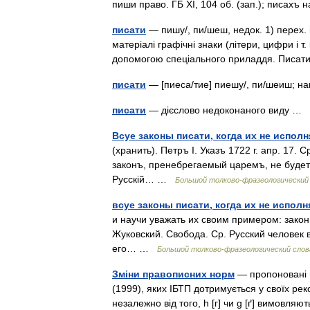
пиши право. ГБ XI, 104 об. (зап.); писа
писати
— пишу/, пи/шеш, недок. 1) перех. 
матеріалі графічні знаки (літери, цифри і т.
допомогою спеціального приладдя. Писа
писати
— [пиеса/тие] пиешу/, пи/шеиш; на
писати
— дієслово недоконаного виду …
Всуе законы писати, когда их не исполн
(хранить). Петръ I. Указъ 1722 г. апр. 17
законъ, пренебрегаемый царемъ, не будетъ
Русскій… …
Большой толково-фразеологический 
всуе законы писати, когда их не исполн
и научи уважать их своим примером: закон
Жуковский. Свобода. Ср. Русский человек 
его… …
Большой толково-фразеологический слов
Зміни правописних норм
— пропоновані п
(1999), яких ІБТП дотримується у своїх рек
незалежно від того, h [г] чи g [ґ] вимовляю