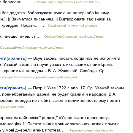
хъ на борисовъ… …
Словарь древнерусского языка (XI-XIV вв.)
і без додатка. Зображувати рукою на папері або іншому
 ін.). || Займатися писанням. || Відтворювати такі знаки за
ти крейдою. Писати… …
Український тлумачний словник
к. пиеши/, пиеш і/т …
Орфоепічний словник української мови
Орфографічний словник української мови
яти(хранить)
— Всуе законы писати, когда ихъ не исполняти
. Ср. Уважай законы и научи уважать ихъ своимъ примѣромъ:
 хранимъ и народомъ. В. А. Жуковскій. Свобода. Ср.
словарь Михельсона (оригинальная орфография)
яти(хранить)
— Петр I. Указ 1722 г. апр. 17. Ср. Уважай законы
, пренебрегаемый царем, не будет храним и народом. В.А.
вообще порядка не любит; закон и подчиненность ему претят
арь Михельсона
роєктом найновішої редакції «Українського правопису»
омендаціях 1. Писати в іншомовних загальних назвах тільки г,
ть у мові джерелі: агент, гіпотеза …
Термінологічний довідник для