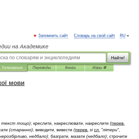
Запомнить сайт
Словарь на свой сайт
RU
едии на Академике
Найти!
Толкования
Переводы
Книги
Игры ⚽
кої мови
,
текст
тощо
)
;
креслити
,
накреслювати
,
накреслити
(
перев
.
сати
(
старанно
)
;
виводити
,
вивести
(
перев
.
з
і
сл
.
"
л
і
тери
",
нерозб
і
рливо
,
недбало
)
;
базграти
,
мазати
(
недбало
)
;
строчити