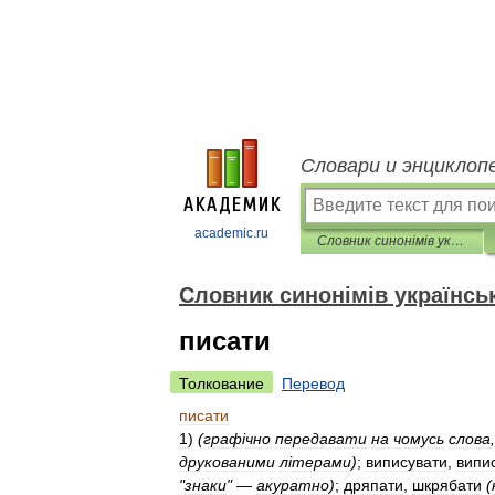
Словари и энциклоп
academic.ru
Словник синонімів української мови
Словник синонімів українсь
писати
Толкование
Перевод
писати
1
)
(
граф
і
чно
передавати
на
чомусь
слова
друкованими
л
і
терами
)
;
виписувати
,
випи
"
знаки
" —
акуратно
)
;
дряпати
,
шкрябати
(