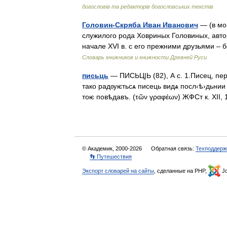
богословів та редакторів богословських текстів
Головин-Скряба Иван Иванович
— (в мон
служилого рода Ховриных Головиных, авт
начале XVI в. с его прежними друзьями 
Словарь книжников и книжности Древней Руси
письць
— ПИСЬЦ|Ь (82), А с. 1.Писец, пер
тако радѹѥтьсѧ писець видѧ посл‹ѣ›дьнии 
тоѥ повѣдавъ. (τῶν γραφέων) ЖФСт к. XI
© Академик, 2000-2026
Обратная связь:
Техподдерж
👣 Путешествия
Экспорт словарей на сайты
, сделанные на PHP,
Jo