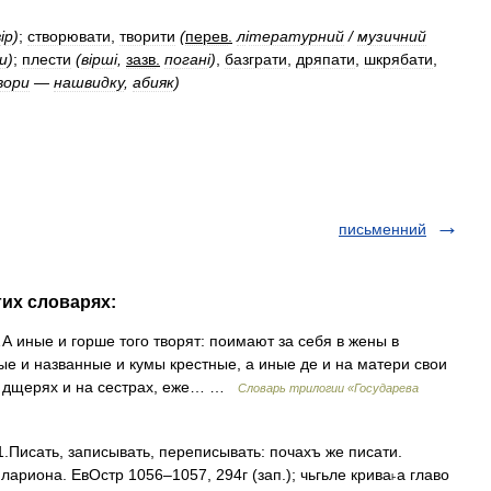
в
і
р
)
;
створювати
,
творити
(
перев
.
л
і
тературний
/
музичний
и
)
;
плести
(
в
і
рш
і,
зазв
.
поган
і)
,
базграти
,
дряпати
,
шкрябати
,
вори
—
нашвидку
,
абияк
)
письменний
гих словарях:
 иные и горше того творят: поимают за себя в жены в
ые и названные и кумы крестные, а иные де и на матери свои
а дщерях и на сестрах, еже… …
Словарь трилогии «Государева
.Писать, записывать, переписывать: почахъ же писати.
) илариона. ЕвОстр 1056–1057, 294г (зап.); чьгьле крива˫а главо