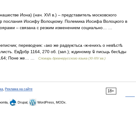
ашестве Иона) (нач. XVI в.) – представитель московского
ор послания Иосифу Волоцкому. Полемика Иосифа Волоцкого в
– боярами – связана с резким изменением социально… …
еписчик; переводчик: ˫ако же радѹѥтьсѧ ‹ж›енихъ о невѣстѣ
листъ. ЕвДобр 1164, 270 об. (зап.); ѥдиномѹ ѿ письць бесѣды
I, 164; Поне же… …
Словарь древнерусского языка (XI-XIV вв.)
ка
,
Реклама на сайте
18+
omla,
Drupal,
WordPress, MODx.